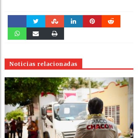
Faceboo
Twitter
Stumble
linkedin
Pinteres
Reddit
k
WhatsAp
Email
Print
t
pt
Noticias relacionadas