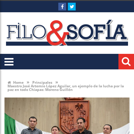
»
»
Home
Principales
Maestro José Artemio López Aguilar, un ejemplo de la lucha por la
paz en todo Chiapas: Moreno Guillén