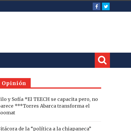
Opinión
ilo y Sofía *El TEECH se capacita pero, no
arece ***Torres Abarca transforma el
Zoomat
itácora de la “política a la chiapaneca”