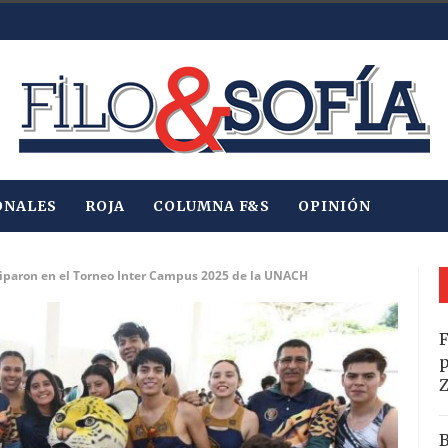
ONALES
ROJA
COLUMNA F&S
OPINIÓN
ciparon en el Torneo Inter Campus 2025 de la UNACH
F
p
B