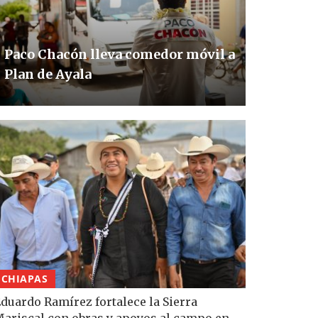
Paco Chacón lleva comedor móvil a
Plan de Ayala
CHIAPAS
duardo Ramírez fortalece la Sierra
ariscal con obras y apoyos al campo en