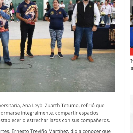
I
m
versitaria, Ana Leybi Zuarth Tetumo, refirió que
 formarse integralmente, compartir espacios
stablecer o estrechar lazos con sus compañeros.
tes, Ernesto Treviño Martínez, dio a conocer que