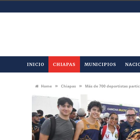
INICIO
CHIAPAS
MUNICIPIOS
NACI
»
»
Home
Chiapas
Más de 700 deportistas parti