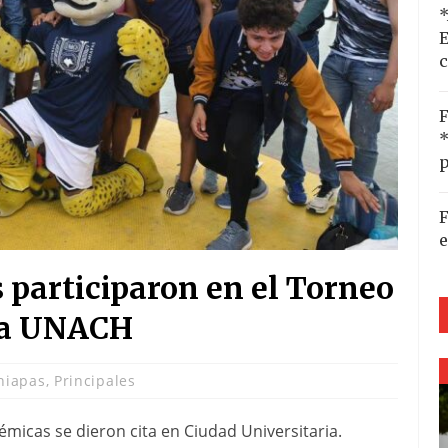
*
E
c
F
*
p
F
e
 participaron en el Torneo
 la UNACH
hiapas
,
Principales
micas se dieron cita en Ciudad Universitaria.