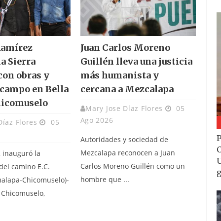
Ramírez
Juan Carlos Moreno
la Sierra
Guillén lleva una justicia
con obras y
más humanista y
 campo en Bella
cercana a Mezcalapa
hicomuselo
Mary Jose Díaz Flores
05
Ago 2026
Díaz Flores
05
P
Autoridades y sociedad de
C
Mezcalapa reconocen a Juan
, inauguró la
U
Carlos Moreno Guillén como un
del camino E.C.
g
hombre que ...
malapa-Chicomuselo)-
n Chicomuselo,