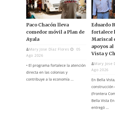
Paco Chacón lleva
Eduardo 
comedor móvil a Plan de
fortalece 
Ayala
Mariscal 
apoyos al
Mary Jose Díaz Flores
05
Vista y C
Ago 2026
Mary Jose 
• El programa fortalece la atención
Ago 2026
directa en las colonias y
contribuye a la economía ...
En Bella Vista
construcción 
(Frontera Co
Bella Vista E
entregó ...