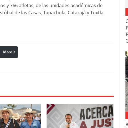
os y 766 atletas, de las unidades académicas de
stóbal de las Casas, Tapachula, Catazajá y Tuxtla
C
P
P
More
linkedin
Pinterest
Reddit
A