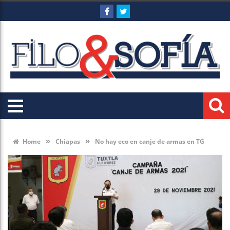
»
»
Home
Chiapas
No hay eco en canje de armas en TG