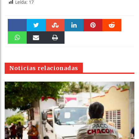
Leída:
17
Faceboo
Twitter
Stumble
linkedin
Pinteres
Reddit
k
WhatsAp
Email
Print
t
pt
Noticias relacionadas