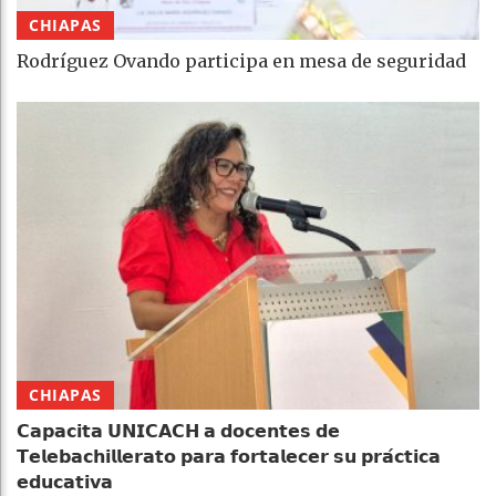
CHIAPAS
Rodríguez Ovando participa en mesa de seguridad
CHIAPAS
𝗖𝗮𝗽𝗮𝗰𝗶𝘁𝗮 𝗨𝗡𝗜𝗖𝗔𝗖𝗛 𝗮 𝗱𝗼𝗰𝗲𝗻𝘁𝗲𝘀 𝗱𝗲
𝗧𝗲𝗹𝗲𝗯𝗮𝗰𝗵𝗶𝗹𝗹𝗲𝗿𝗮𝘁𝗼 𝗽𝗮𝗿𝗮 𝗳𝗼𝗿𝘁𝗮𝗹𝗲𝗰𝗲𝗿 𝘀𝘂 𝗽𝗿𝗮́𝗰𝘁𝗶𝗰𝗮
𝗲𝗱𝘂𝗰𝗮𝘁𝗶𝘃𝗮