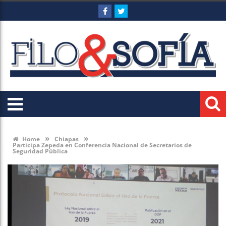
»
»
Home
Chiapas
Participa Zepeda en Conferencia Nacional de Secretarios de
Seguridad Pública