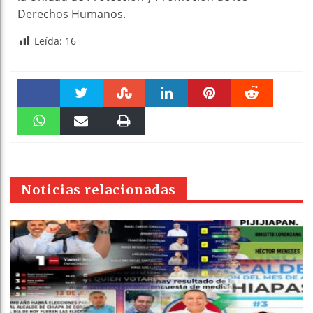
Derechos Humanos.
Leída:
16
Faceboo
Twitter
Stumble
linkedin
Pinteres
Reddit
k
WhatsAp
Email
Print
t
pt
Noticias relacionadas