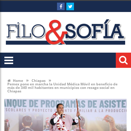
»
»
Home
Chiapas
Pemex pone en marcha la Unidad Médica Móvil en beneficio de
más de 340 mil habitantes en municipios con rezago social en
Chiapas