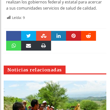
realizan los gobiernos federal y estatal para acercar
a sus comunidades servicios de salud de calidad.
Leída:
9
Faceboo
Twitter
Stumble
linkedin
Pinteres
Reddit
k
WhatsAp
Email
Print
t
pt
Noticias relacionadas