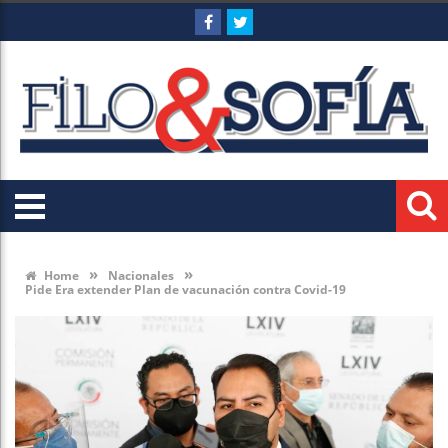
»
»
Home
Nacionales
Pide Era extender Plan de vacunación contra Covid-19