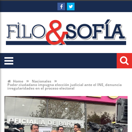
»
»
Home
Nacionales
Poder ciudadano impugna elección judicial ante el INE, denuncia
irregularidades en el proceso electoral