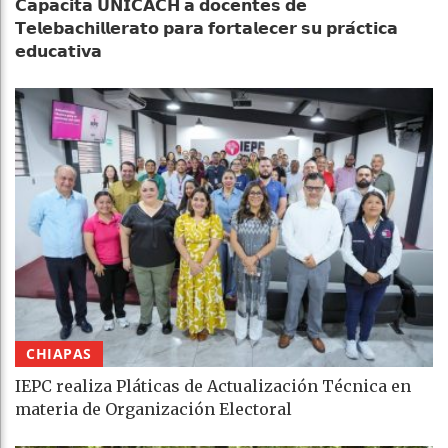
𝗖𝗮𝗽𝗮𝗰𝗶𝘁𝗮 𝗨𝗡𝗜𝗖𝗔𝗖𝗛 𝗮 𝗱𝗼𝗰𝗲𝗻𝘁𝗲𝘀 𝗱𝗲
𝗧𝗲𝗹𝗲𝗯𝗮𝗰𝗵𝗶𝗹𝗹𝗲𝗿𝗮𝘁𝗼 𝗽𝗮𝗿𝗮 𝗳𝗼𝗿𝘁𝗮𝗹𝗲𝗰𝗲𝗿 𝘀𝘂 𝗽𝗿𝗮́𝗰𝘁𝗶𝗰𝗮
𝗲𝗱𝘂𝗰𝗮𝘁𝗶𝘃𝗮
CHIAPAS
IEPC realiza Pláticas de Actualización Técnica en
materia de Organización Electoral