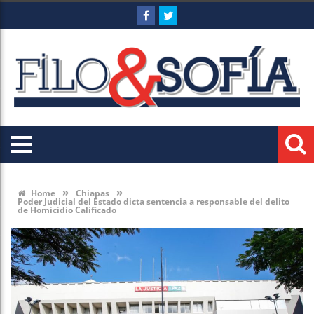
»
»
Home
Chiapas
Poder Judicial del Estado dicta sentencia a responsable del delito
de Homicidio Calificado