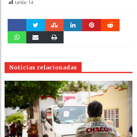
Leída:
14
Faceboo
Twitter
Stumble
linkedin
Pinteres
Reddit
k
WhatsAp
Email
Print
t
pt
Noticias relacionadas