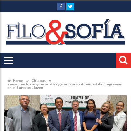
»
»
Home
Chiapas
Presupuesto de Egresos 2022 garantiza continuidad de programas
en el Sureste: Llaven