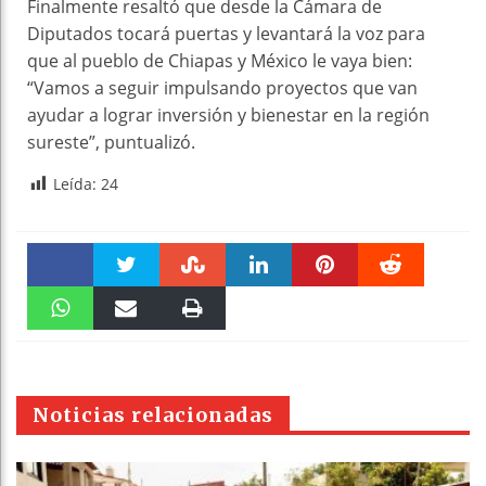
Finalmente resaltó que desde la Cámara de
Diputados tocará puertas y levantará la voz para
que al pueblo de Chiapas y México le vaya bien:
“Vamos a seguir impulsando proyectos que van
ayudar a lograr inversión y bienestar en la región
sureste”, puntualizó.
Leída:
24
Faceboo
Twitter
Stumble
linkedin
Pinteres
Reddit
k
WhatsAp
Email
Print
t
pt
Noticias relacionadas