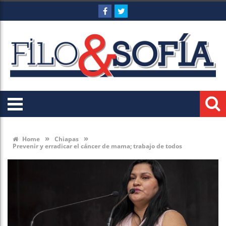
»
»
Home
Chiapas
Prevenir y erradicar el cáncer de mama; trabajo de todos