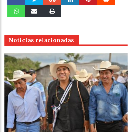
Faceboo
Twitter
Stumble
linkedin
Pinteres
Reddit
k
WhatsAp
Email
Print
t
pt
Noticias relacionadas