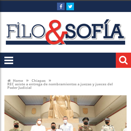
»
»
Home
Chiapas
REC asiste a entrega de nombramientos a juezas y jueces del
Poder Judicial