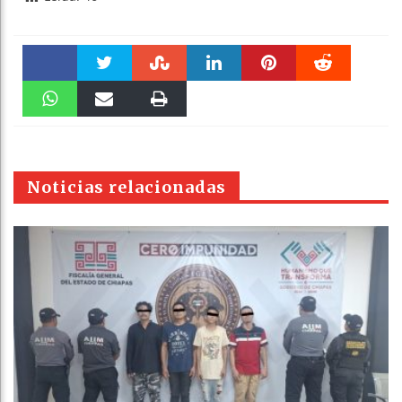
Faceboo
Twitter
Stumble
linkedin
Pinteres
Reddit
k
WhatsAp
Email
Print
t
pt
Noticias relacionadas