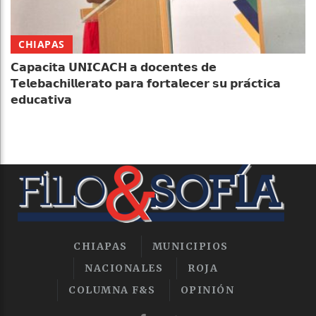
CHIAPAS
𝗖𝗮𝗽𝗮𝗰𝗶𝘁𝗮 𝗨𝗡𝗜𝗖𝗔𝗖𝗛 𝗮 𝗱𝗼𝗰𝗲𝗻𝘁𝗲𝘀 𝗱𝗲
𝗧𝗲𝗹𝗲𝗯𝗮𝗰𝗵𝗶𝗹𝗹𝗲𝗿𝗮𝘁𝗼 𝗽𝗮𝗿𝗮 𝗳𝗼𝗿𝘁𝗮𝗹𝗲𝗰𝗲𝗿 𝘀𝘂 𝗽𝗿𝗮́𝗰𝘁𝗶𝗰𝗮
𝗲𝗱𝘂𝗰𝗮𝘁𝗶𝘃𝗮
CHIAPAS
MUNICIPIOS
NACIONALES
ROJA
COLUMNA F&S
OPINIÓN