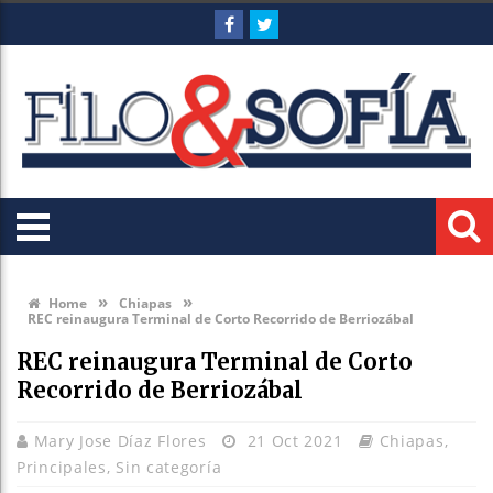
»
»
Home
Chiapas
REC reinaugura Terminal de Corto Recorrido de Berriozábal
REC reinaugura Terminal de Corto
Recorrido de Berriozábal
Mary Jose Díaz Flores
21 Oct 2021
Chiapas
,
Principales
,
Sin categoría