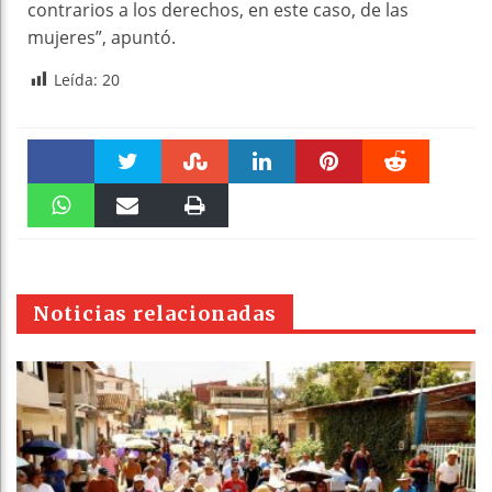
contrarios a los derechos, en este caso, de las
mujeres”, apuntó.
Leída:
20
Faceboo
Twitter
Stumble
linkedin
Pinteres
Reddit
k
WhatsAp
Email
Print
t
pt
Noticias relacionadas