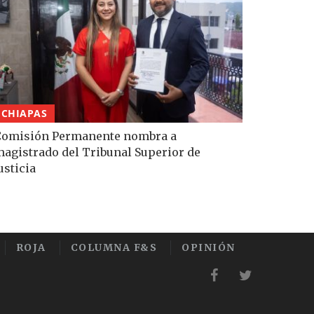
CHIAPAS
Comisión Permanente nombra a
agistrado del Tribunal Superior de
usticia
ROJA
COLUMNA F&S
OPINIÓN