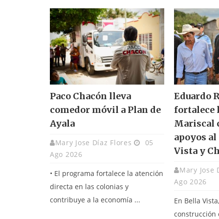
Paco Chacón lleva
Eduardo 
comedor móvil a Plan de
fortalece 
Ayala
Mariscal 
apoyos al
Mary Jose Díaz Flores
05
Vista y C
Ago 2026
Mary Jose 
• El programa fortalece la atención
Ago 2026
directa en las colonias y
contribuye a la economía ...
En Bella Vista
construcción 