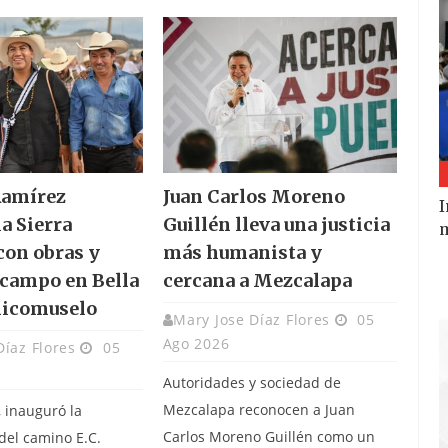
Ramírez
Juan Carlos Moreno
I
la Sierra
Guillén lleva una justicia
m
con obras y
más humanista y
 campo en Bella
cercana a Mezcalapa
hicomuselo
Mary Jose Díaz Flores
05
Ago 2026
Díaz Flores
05
Autoridades y sociedad de
Mezcalapa reconocen a Juan
, inauguró la
Carlos Moreno Guillén como un
del camino E.C.