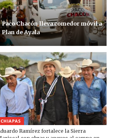
Paco Chacón lleva comedor móvil a
Plan de Ayala
CHIAPAS
duardo Ramírez fortalece la Sierra
ariscal con obras y apoyos al campo en