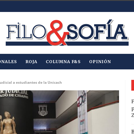
ONALES
ROJA
COLUMNA F&S
OPINIÓN
udicial a estudiantes de la Unicach
F
p
B