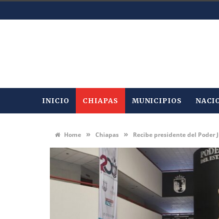
INICIO
CHIAPAS
MUNICIPIOS
NACI
»
»
Home
Chiapas
Recibe presidente del Poder J