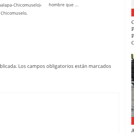
hombre que ...
malapa-Chicomuselo)-
n Chicomuselo,
C
P
P
blicada.
Los campos obligatorios están marcados
A