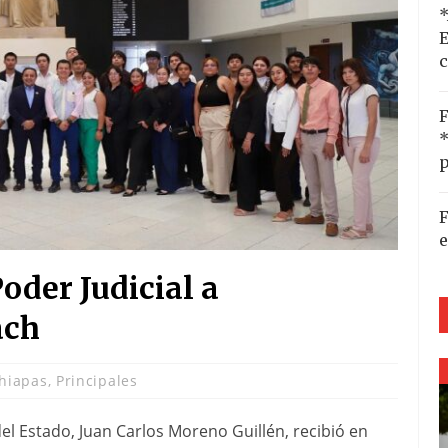
*
E
c
F
*
p
F
e
oder Judicial a
ach
hiapas
,
Principales
del Estado, Juan Carlos Moreno Guillén, recibió en