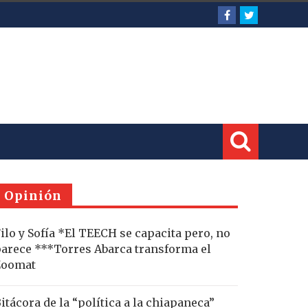
Opinión
ilo y Sofía *El TEECH se capacita pero, no
arece ***Torres Abarca transforma el
Zoomat
itácora de la “política a la chiapaneca”