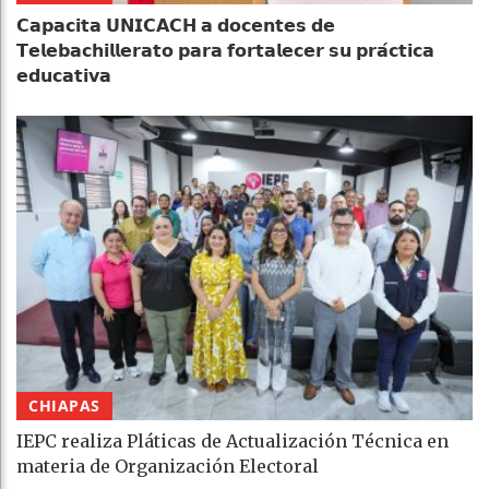
𝗖𝗮𝗽𝗮𝗰𝗶𝘁𝗮 𝗨𝗡𝗜𝗖𝗔𝗖𝗛 𝗮 𝗱𝗼𝗰𝗲𝗻𝘁𝗲𝘀 𝗱𝗲
𝗧𝗲𝗹𝗲𝗯𝗮𝗰𝗵𝗶𝗹𝗹𝗲𝗿𝗮𝘁𝗼 𝗽𝗮𝗿𝗮 𝗳𝗼𝗿𝘁𝗮𝗹𝗲𝗰𝗲𝗿 𝘀𝘂 𝗽𝗿𝗮́𝗰𝘁𝗶𝗰𝗮
𝗲𝗱𝘂𝗰𝗮𝘁𝗶𝘃𝗮
CHIAPAS
IEPC realiza Pláticas de Actualización Técnica en
materia de Organización Electoral