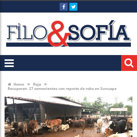
»
»
Home
Roja
Recuperan 27 semovientes con reporte de robo en Sunuapa