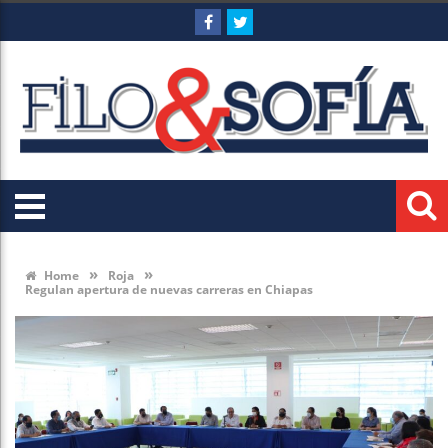
»
»
Home
Roja
Regulan apertura de nuevas carreras en Chiapas