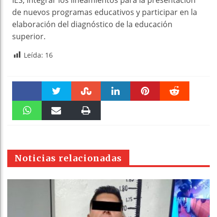
de nuevos programas educativos y participar en la
elaboración del diagnóstico de la educación
superior.
Leída:
16
Faceboo
Twitter
Stumble
linkedin
Pinteres
Reddit
k
WhatsAp
Email
Print
t
pt
Noticias relacionadas