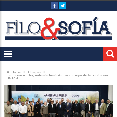
»
»
Home
Chiapas
Renuevan a integrantes de los distintos consejos de la Fundación
UNACH