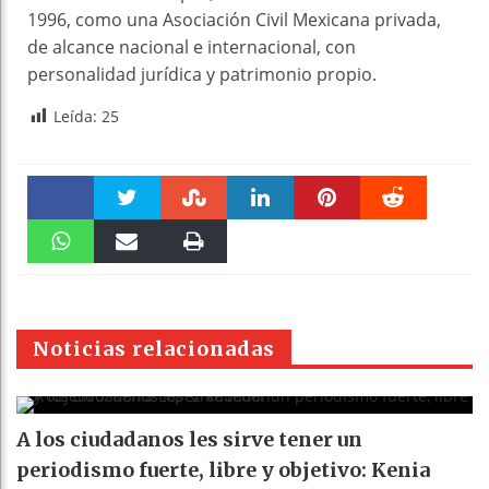
1996, como una Asociación Civil Mexicana privada,
de alcance nacional e internacional, con
personalidad jurídica y patrimonio propio.
Leída:
25
Faceboo
Twitter
Stumble
linkedin
Pinteres
Reddit
k
WhatsAp
Email
Print
t
pt
Noticias relacionadas
A los ciudadanos les sirve tener un
periodismo fuerte, libre y objetivo: Kenia