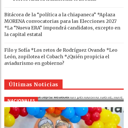
Bitácora de la “política a la chiapaneca” *Aplaza
MORENA convocatorias para las Elecciones 2027
*La “Nueva ERA” impondrá candidatos, excepto en
la capital estatal
Filo y Sofía *Los retos de Rodríguez Ovando *Leo
León, zopilotea el Cobach *¿Quién propicia el
aviadurismo en gobierno?
A los ciudadanos les sirve tener un
periodismo fuerte, libre y objetivo: Kenia
Últimas Noticias
López Rabadán
NACIONALES