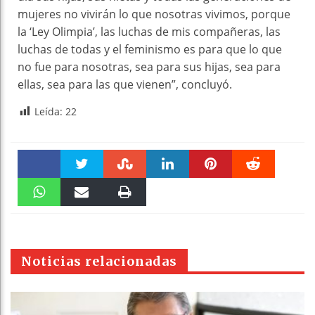
mujeres no vivirán lo que nosotras vivimos, porque
la ‘Ley Olimpia’, las luchas de mis compañeras, las
luchas de todas y el feminismo es para que lo que
no fue para nosotras, sea para sus hijas, sea para
ellas, sea para las que vienen”, concluyó.
Leída:
22
Faceboo
Twitter
Stumble
linkedin
Pinteres
Reddit
k
WhatsAp
Email
Print
t
pt
Noticias relacionadas