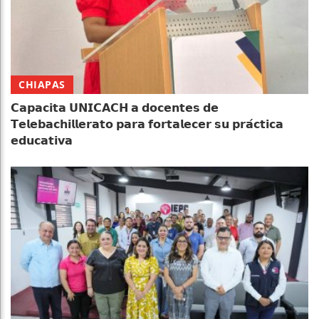
CHIAPAS
𝗖𝗮𝗽𝗮𝗰𝗶𝘁𝗮 𝗨𝗡𝗜𝗖𝗔𝗖𝗛 𝗮 𝗱𝗼𝗰𝗲𝗻𝘁𝗲𝘀 𝗱𝗲
𝗧𝗲𝗹𝗲𝗯𝗮𝗰𝗵𝗶𝗹𝗹𝗲𝗿𝗮𝘁𝗼 𝗽𝗮𝗿𝗮 𝗳𝗼𝗿𝘁𝗮𝗹𝗲𝗰𝗲𝗿 𝘀𝘂 𝗽𝗿𝗮́𝗰𝘁𝗶𝗰𝗮
𝗲𝗱𝘂𝗰𝗮𝘁𝗶𝘃𝗮