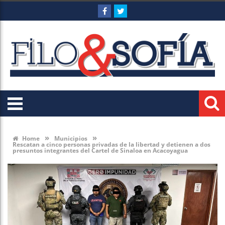
»
»
Home
Municipios
Rescatan a cinco personas privadas de la libertad y detienen a dos
presuntos integrantes del Cartel de Sinaloa en Acacoyagua