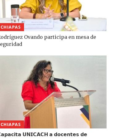
CHIAPAS
odríguez Ovando participa en mesa de
eguridad
CHIAPAS
𝗮𝗽𝗮𝗰𝗶𝘁𝗮 𝗨𝗡𝗜𝗖𝗔𝗖𝗛 𝗮 𝗱𝗼𝗰𝗲𝗻𝘁𝗲𝘀 𝗱𝗲