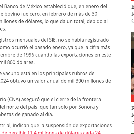
el Banco de México estableció que, en enero del
E
de bovino fue cero, en febrero de más de 30
l
C
llones de dólares, lo que da un total, debido al
es.
istros mensuales del SIE, no se había registrado
omo ocurrió el pasado enero, ya que la cifra más
tiembre de 1996 cuando las exportaciones en este
il 800 dólares.
e vacuno está en los principales rubros de
024 obtuvo un valor anual de mil 300 millones de
io (CNA) aseguró que el cierre de la frontera
l norte del país, que tan solo por Sonora y
R
bezas de ganado al día.
f
c
rial, indican que la suspensión de exportaciones
 de percibir 11.4 millones de dólares cada 24