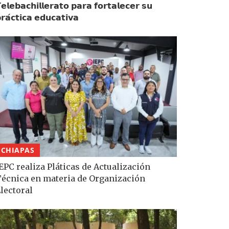
𝗲𝗹𝗲𝗯𝗮𝗰𝗵𝗶𝗹𝗹𝗲𝗿𝗮𝘁𝗼 𝗽𝗮𝗿𝗮 𝗳𝗼𝗿𝘁𝗮𝗹𝗲𝗰𝗲𝗿 𝘀𝘂
𝗿𝗮́𝗰𝘁𝗶𝗰𝗮 𝗲𝗱𝘂𝗰𝗮𝘁𝗶𝘃𝗮
CHIAPAS
EPC realiza Pláticas de Actualización
écnica en materia de Organización
lectoral