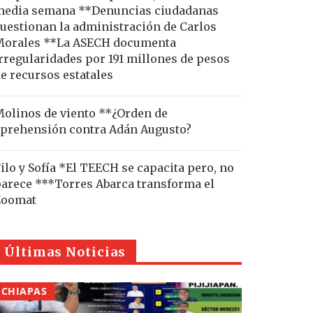
edia semana **Denuncias ciudadanas
uestionan la administración de Carlos
Morales **La ASECH documenta
rregularidades por 191 millones de pesos
e recursos estatales
olinos de viento **¿Orden de
prehensión contra Adán Augusto?
ilo y Sofía *El TEECH se capacita pero, no
arece ***Torres Abarca transforma el
Zoomat
Últimas Noticias
CHIAPAS