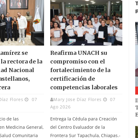
𝗧
𝗽
amírez se
Reafirma UNACH su
la rectora de la
compromiso con el
ad Nacional
fortalecimiento de la
astellanos,
certificación de
rera
competencias laborales
Díaz Flores
07
Mary Jose Díaz Flores
07
I
Ago 2026
T
E
cio de las
Entrega la Cédula para Creación
 en Medicina General,
del Centro Evaluador de la
 Salud Comunitaria
Frontera Sur Tapachula, Chiapas.-