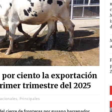
m
c
i
d
M
a
F
p
por ciento la exportación
rimer trimestre del 2025
acionales
,
Principales
el cierre de fronteras por gusano barrenador.