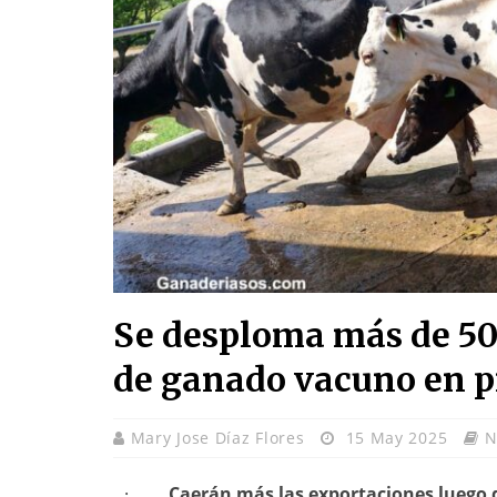
Se desploma más de 50 
de ganado vacuno en p
Mary Jose Díaz Flores
15 May 2025
N
·
Caerán más las exportaciones luego d