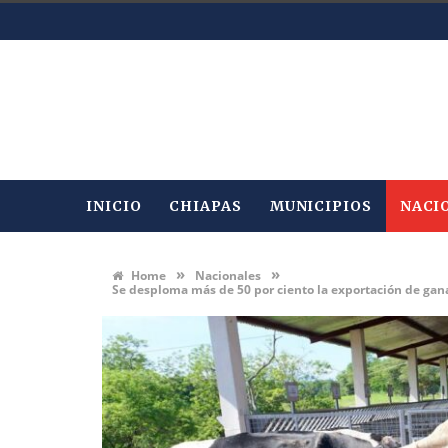
INICIO
CHIAPAS
MUNICIPIOS
NACI
»
»
Home
Nacionales
Se desploma más de 50 por ciento la exportación de gan