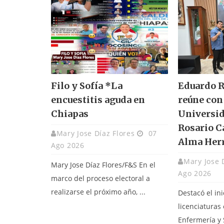
Filo y Sofía *La
Eduardo R
encuestitis aguda en
reúne con 
Chiapas
Universid
Rosario C
Mary Jose Díaz Flores
07
Alma Her
Ago 2026
Mary Jose 
Mary Jose Díaz Flores/F&S En el
Ago 2026
marco del proceso electoral a
realizarse el próximo año, ...
Destacó el ini
licenciaturas
Enfermería y