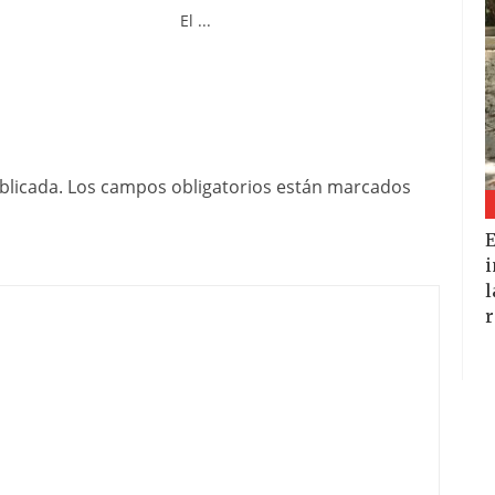
.
El ...
blicada.
Los campos obligatorios están marcados
E
i
l
r