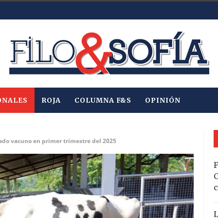
ONALES
ROJA
COLUMNA F&S
OPINIÓN
ado vacuno en primer trimestre del 2025
F
C
c
L