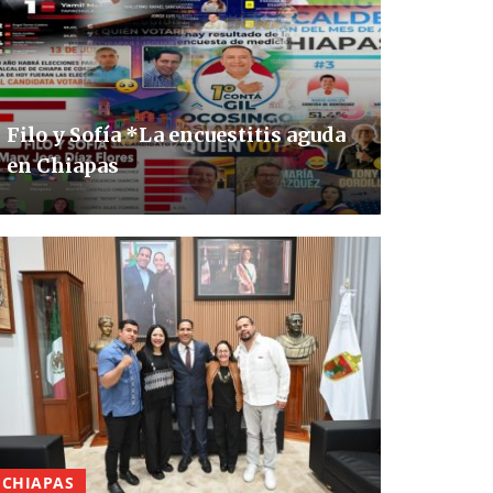
Filo y Sofía *La encuestitis aguda
en Chiapas
CHIAPAS