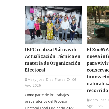
IEPC realiza Pláticas de
El ZooMAT
Actualización Técnica en
nueva inf
materia de Organización
para vivir
Electoral
conservac
innovació
Mary Jose Díaz Flores
06
naturalez
Ago 2026
recorrido
Como parte de los trabajos
Mary Jose 
preparatorios del Proceso
Ago 2026
Electoral Local Ordinario 2027,