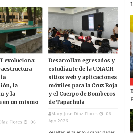
 evoluciona:
Desarrollan egresados y
raestructura
estudiante de la UNACH
 la
sitios web y aplicaciones
ión, la
móviles para la Cruz Roja
B
n y la
y el Cuerpo de Bomberos
p
a en un mismo
de Tapachula
Mary Jose Díaz Flores
06
Ago 2026
Díaz Flores
06
Resaltan el talento y capacidades