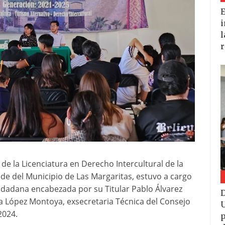
E
i
l
r
 de la Licenciatura en Derecho Intercultural de la
ede del Municipio de Las Margaritas, estuvo a cargo
iudadana encabezada por su Titular Pablo Álvarez
D
la López Montoya, exsecretaria Técnica del Consejo
U
2024.
p