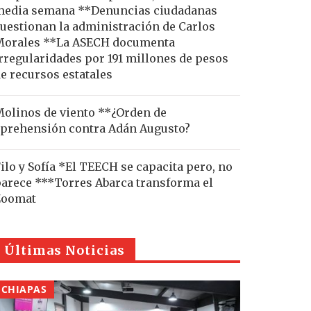
edia semana **Denuncias ciudadanas
uestionan la administración de Carlos
Morales **La ASECH documenta
rregularidades por 191 millones de pesos
e recursos estatales
olinos de viento **¿Orden de
prehensión contra Adán Augusto?
ilo y Sofía *El TEECH se capacita pero, no
arece ***Torres Abarca transforma el
Zoomat
Últimas Noticias
CHIAPAS