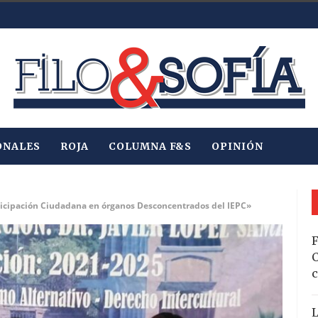
ONALES
ROJA
COLUMNA F&S
OPINIÓN
articipación Ciudadana en órganos Desconcentrados del IEPC»
F
C
c
L