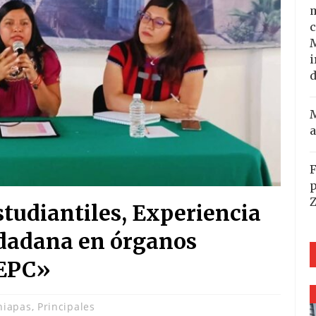
m
c
i
d
M
a
F
p
studiantiles, Experiencia
udadana en órganos
IEPC»
hiapas
,
Principales