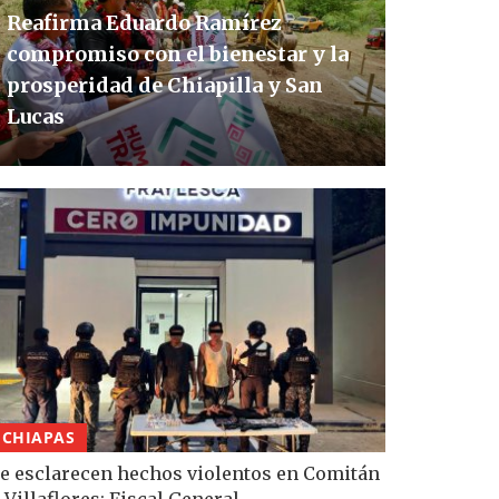
Reafirma Eduardo Ramírez
compromiso con el bienestar y la
prosperidad de Chiapilla y San
Lucas
CHIAPAS
e esclarecen hechos violentos en Comitán
 Villaflores: Fiscal General