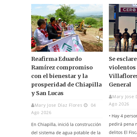
Reafirma Eduardo
Se esclar
Ramírez compromiso
violentos
con el bienestar y la
Villaflore
prosperidad de Chiapilla
General
y San Lucas
Mary Jose 
Ago 2026
Mary Jose Díaz Flores
04
Ago 2026
• Hay 4 perso
pedirá pena 
En Chiapilla, inició la construcción
delitos El Fisca
del sistema de agua potable de la