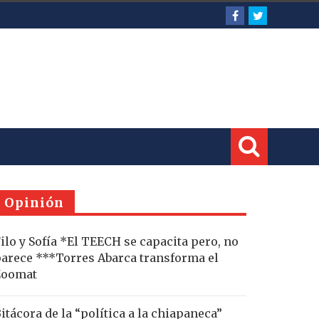
Opinión
ilo y Sofía *El TEECH se capacita pero, no
arece ***Torres Abarca transforma el
Zoomat
itácora de la “política a la chiapaneca”