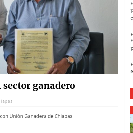
*
E
c
F
*
p
F
e
n sector ganadero
hiapas
o con Unión Ganadera de Chiapas