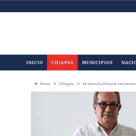
INICIO
CHIAPAS
MUNICIPIOS
NACI
»
»
Home
Chiapas
Se vincula Unicach con secto