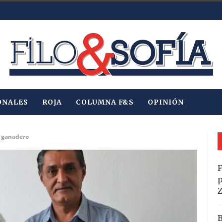
ONALES
ROJA
COLUMNA F&S
OPINIÓN
r ganadero
F
p
B