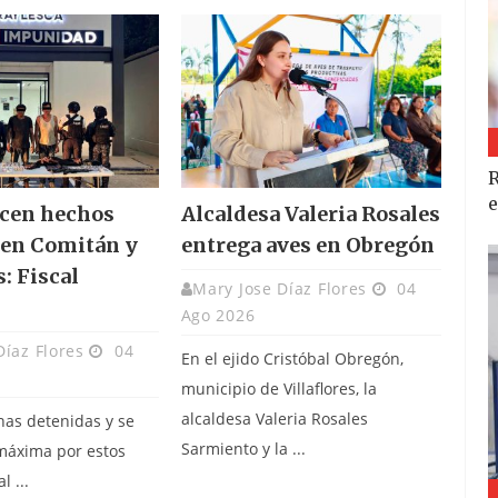
R
e
ecen hechos
Alcaldesa Valeria Rosales
 en Comitán y
entrega aves en Obregón
s: Fiscal
Mary Jose Díaz Flores
04
Ago 2026
Díaz Flores
04
En el ejido Cristóbal Obregón,
municipio de Villaflores, la
alcaldesa Valeria Rosales
nas detenidas y se
Sarmiento y la ...
máxima por estos
l ...