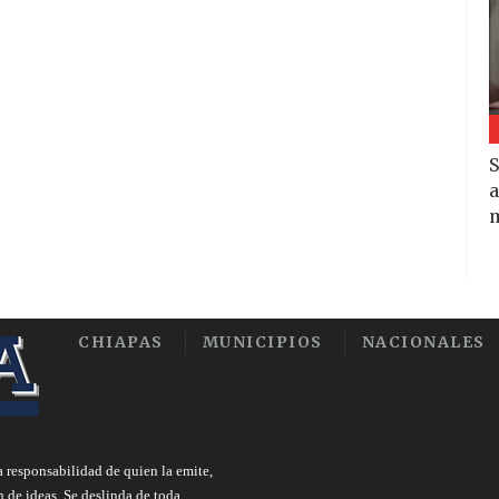
S
a
m
CHIAPAS
MUNICIPIOS
NACIONALES
a responsabilidad de quien la emite,
n de ideas. Se deslinda de toda