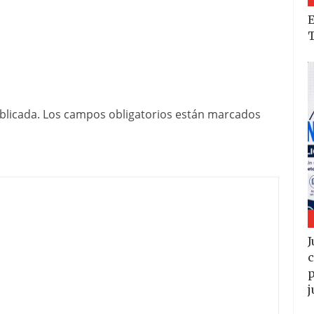
T
blicada.
Los campos obligatorios están marcados
J
c
p
j