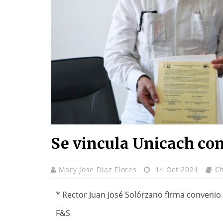
Se vincula Unicach co
Mary Jose Díaz Flores
14 Oct 2021
C
* Rector Juan José Solórzano firma conveni
F&S