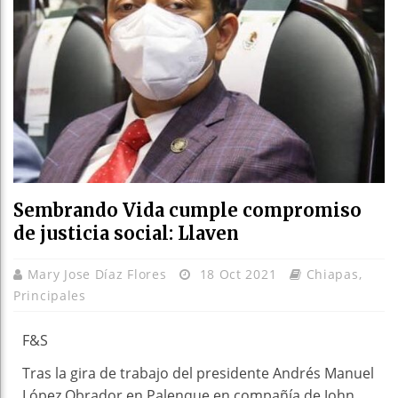
Sembrando Vida cumple compromiso
de justicia social: Llaven
Mary Jose Díaz Flores
18 Oct 2021
Chiapas
,
Principales
F&S
Tras la gira de trabajo del presidente Andrés Manuel
López Obrador en Palenque en compañía de John