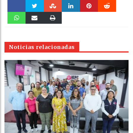
Faceboo
Twitter
Stumble
linkedin
Pinteres
Reddit
k
WhatsAp
Email
Print
t
pt
Noticias relacionadas