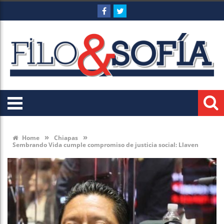
»
»
Home
Chiapas
Sembrando Vida cumple compromiso de justicia social: Llaven