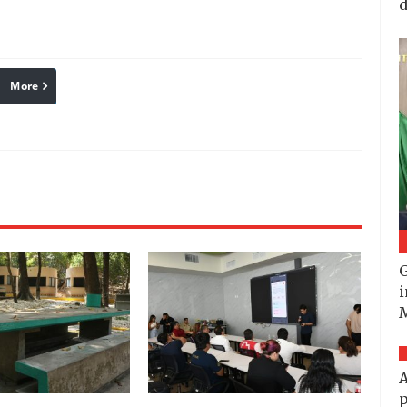
d
More
linkedin
Pinterest
Reddit
G
i
A
p