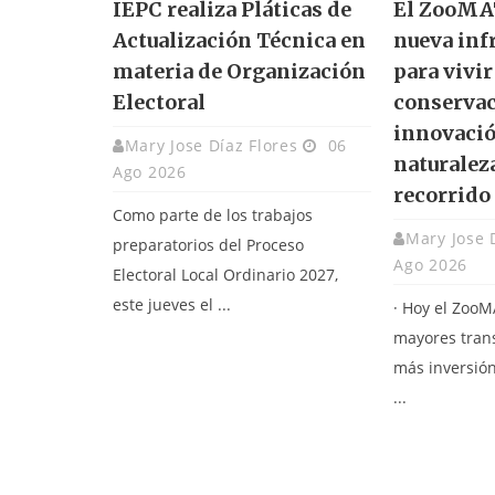
IEPC realiza Pláticas de
El ZooMAT
Actualización Técnica en
nueva inf
materia de Organización
para vivir
Electoral
conservac
innovació
Mary Jose Díaz Flores
06
naturalez
Ago 2026
recorrido
Como parte de los trabajos
Mary Jose 
preparatorios del Proceso
Ago 2026
Electoral Local Ordinario 2027,
este jueves el ...
· Hoy el ZooM
mayores tran
más inversión
...