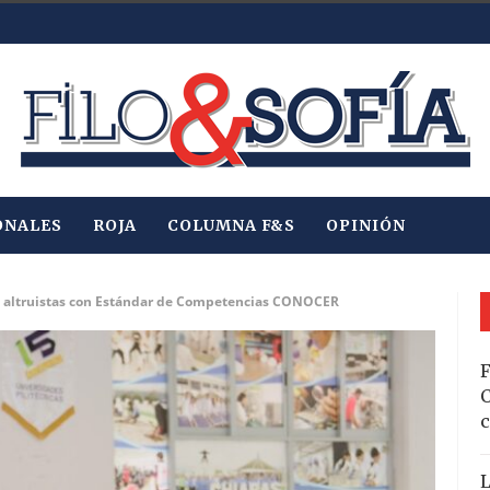
ONALES
ROJA
COLUMNA F&S
OPINIÓN
as altruistas con Estándar de Competencias CONOCER
F
C
c
L