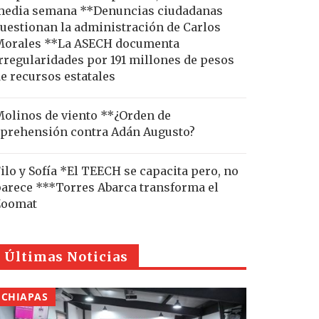
edia semana **Denuncias ciudadanas
uestionan la administración de Carlos
Morales **La ASECH documenta
rregularidades por 191 millones de pesos
e recursos estatales
olinos de viento **¿Orden de
prehensión contra Adán Augusto?
ilo y Sofía *El TEECH se capacita pero, no
arece ***Torres Abarca transforma el
Zoomat
Últimas Noticias
CHIAPAS