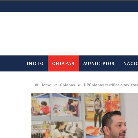
INICIO
CHIAPAS
MUNICIPIOS
NACI
»
»
Home
Chiapas
UPChiapas certifica a taxist