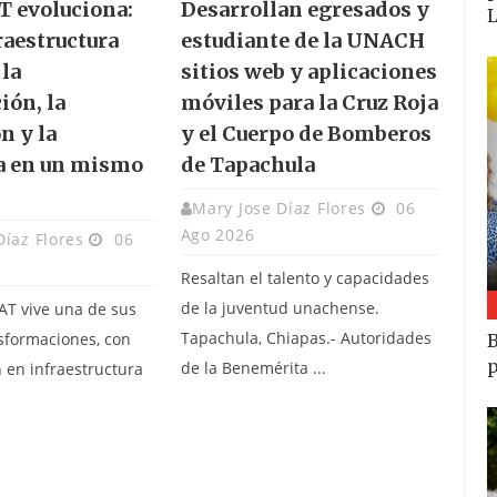
 evoluciona:
Desarrollan egresados y
raestructura
estudiante de la UNACH
 la
sitios web y aplicaciones
ión, la
móviles para la Cruz Roja
n y la
y el Cuerpo de Bomberos
a en un mismo
de Tapachula
Mary Jose Díaz Flores
06
Ago 2026
Díaz Flores
06
Resaltan el talento y capacidades
de la juventud unachense.
AT vive una de sus
Tapachula, Chiapas.- Autoridades
sformaciones, con
B
p
de la Benemérita ...
 en infraestructura