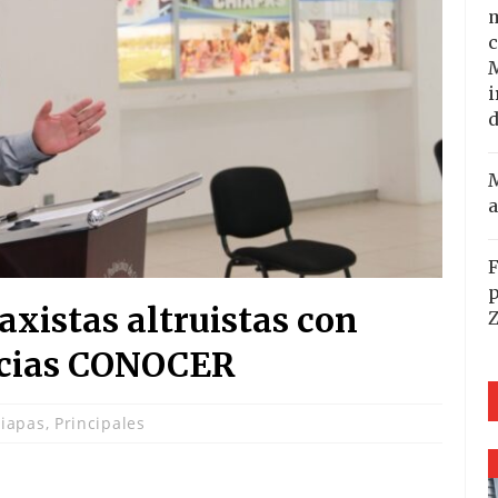
m
c
i
d
M
a
F
p
axistas altruistas con
ncias CONOCER
iapas
,
Principales