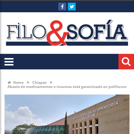
»
»
Home
Chiapas
Abasto de medicamentos e insumos está garantizado en poliforum