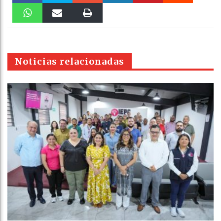
Faceboo
Twitter
Stumble
linkedin
Pinteres
Reddit
k
WhatsAp
Email
Print
t
pt
Noticias relacionadas