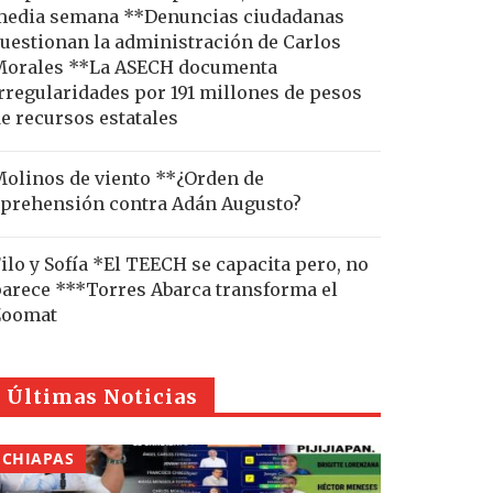
edia semana **Denuncias ciudadanas
uestionan la administración de Carlos
Morales **La ASECH documenta
rregularidades por 191 millones de pesos
e recursos estatales
olinos de viento **¿Orden de
prehensión contra Adán Augusto?
ilo y Sofía *El TEECH se capacita pero, no
arece ***Torres Abarca transforma el
Zoomat
Últimas Noticias
CHIAPAS