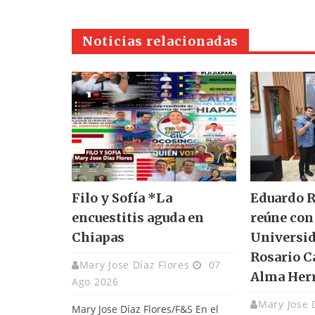
Noticias relacionadas
Filo y Sofía *La
Eduardo R
encuestitis aguda en
reúne con 
Chiapas
Universid
Rosario C
Mary Jose Díaz Flores
07
Alma Her
Ago 2026
Mary Jose 
Mary Jose Díaz Flores/F&S En el