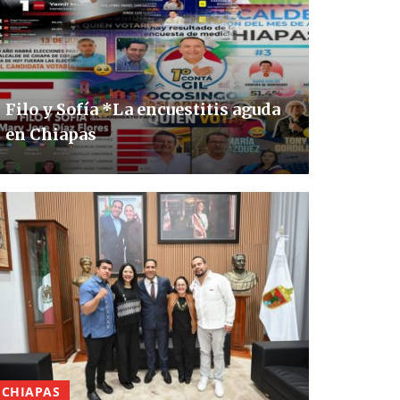
Filo y Sofía *La encuestitis aguda
en Chiapas
CHIAPAS