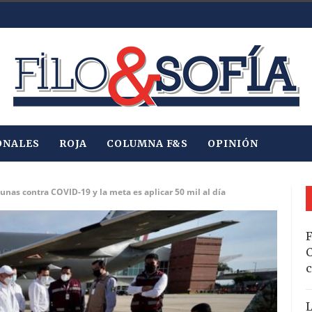
ONALES
ROJA
COLUMNA F&S
OPINIÓN
unas contra COVID-19 y la meta es aplicar 50 mil al día
F
C
c
L