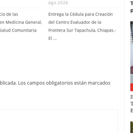
Ago 2026
𝗧
𝗽
cio de las
Entrega la Cédula para Creación
 en Medicina General,
del Centro Evaluador de la
 Salud Comunitaria
Frontera Sur Tapachula, Chiapas.-
.
El ...
blicada.
Los campos obligatorios están marcados
I
T
E