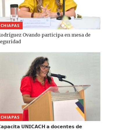
CHIAPAS
odríguez Ovando participa en mesa de
eguridad
CHIAPAS
𝗮𝗽𝗮𝗰𝗶𝘁𝗮 𝗨𝗡𝗜𝗖𝗔𝗖𝗛 𝗮 𝗱𝗼𝗰𝗲𝗻𝘁𝗲𝘀 𝗱𝗲