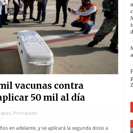
m
c
i
d
M
a
F
p
mil vacunas contra
plicar 50 mil al día
iapas
,
Principales
os en adelante, y se aplicará la segunda dosis a