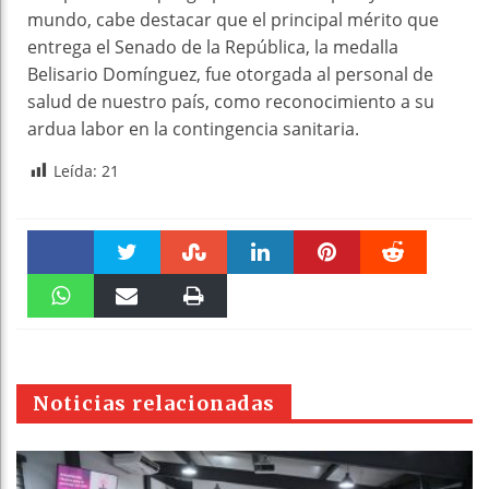
mundo, cabe destacar que el principal mérito que
entrega el Senado de la República, la medalla
Belisario Domínguez, fue otorgada al personal de
salud de nuestro país, como reconocimiento a su
ardua labor en la contingencia sanitaria.
Leída:
21
Faceboo
Twitter
Stumble
linkedin
Pinteres
Reddit
k
WhatsAp
Email
Print
t
pt
Noticias relacionadas