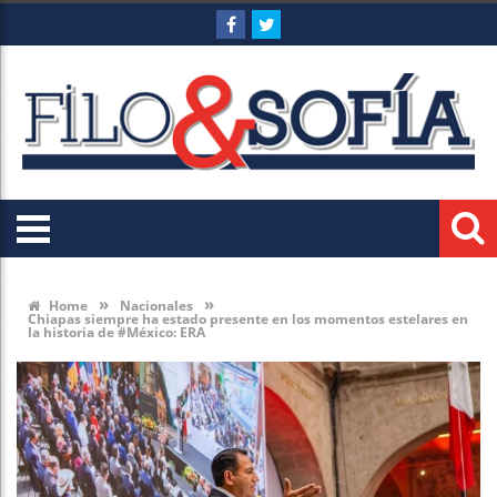
»
»
Home
Nacionales
Chiapas siempre ha estado presente en los momentos estelares en
la historia de #México: ERA