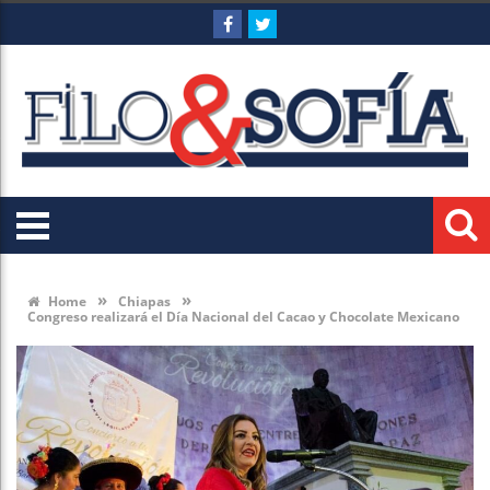
»
»
Home
Chiapas
Congreso realizará el Día Nacional del Cacao y Chocolate Mexicano