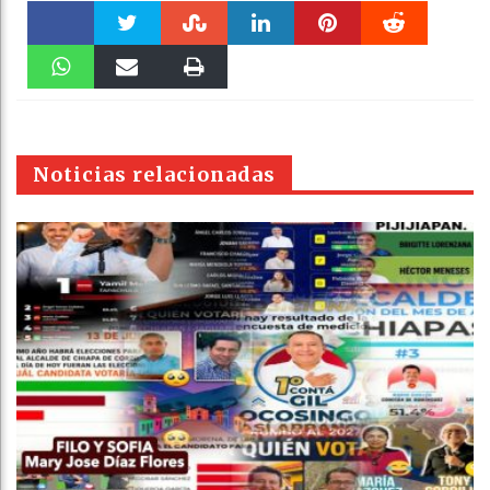
Faceboo
Twitter
Stumble
linkedin
Pinteres
Reddit
k
WhatsAp
Email
Print
t
pt
Noticias relacionadas