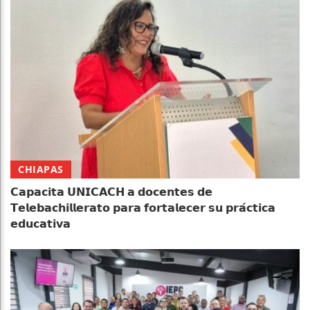
CHIAPAS
𝗖𝗮𝗽𝗮𝗰𝗶𝘁𝗮 𝗨𝗡𝗜𝗖𝗔𝗖𝗛 𝗮 𝗱𝗼𝗰𝗲𝗻𝘁𝗲𝘀 𝗱𝗲
𝗧𝗲𝗹𝗲𝗯𝗮𝗰𝗵𝗶𝗹𝗹𝗲𝗿𝗮𝘁𝗼 𝗽𝗮𝗿𝗮 𝗳𝗼𝗿𝘁𝗮𝗹𝗲𝗰𝗲𝗿 𝘀𝘂 𝗽𝗿𝗮́𝗰𝘁𝗶𝗰𝗮
𝗲𝗱𝘂𝗰𝗮𝘁𝗶𝘃𝗮