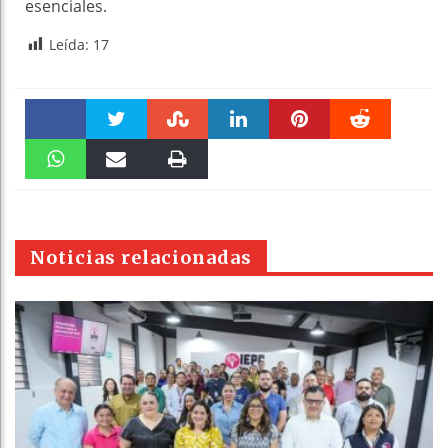
esenciales.
Leída:
17
Faceboo
Twitter
Stumble
linkedin
Pinteres
Reddit
k
WhatsAp
Email
Print
t
pt
Noticias relacionadas