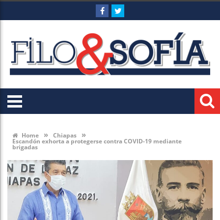
»
»
Home
Chiapas
Escandón exhorta a protegerse contra COVID-19 mediante
brigadas