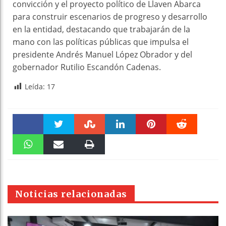
convicción y el proyecto político de Llaven Abarca
para construir escenarios de progreso y desarrollo
en la entidad, destacando que trabajarán de la
mano con las políticas públicas que impulsa el
presidente Andrés Manuel López Obrador y del
gobernador Rutilio Escandón Cadenas.
Leída:
17
Faceboo
Twitter
Stumble
linkedin
Pinteres
Reddit
k
WhatsAp
Email
Print
t
pt
Noticias relacionadas