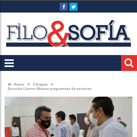
»
»
Home
Chiapas
Escucha Llaven Abarca propuestas de sectores