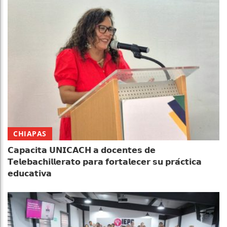
CHIAPAS
𝗖𝗮𝗽𝗮𝗰𝗶𝘁𝗮 𝗨𝗡𝗜𝗖𝗔𝗖𝗛 𝗮 𝗱𝗼𝗰𝗲𝗻𝘁𝗲𝘀 𝗱𝗲
𝗧𝗲𝗹𝗲𝗯𝗮𝗰𝗵𝗶𝗹𝗹𝗲𝗿𝗮𝘁𝗼 𝗽𝗮𝗿𝗮 𝗳𝗼𝗿𝘁𝗮𝗹𝗲𝗰𝗲𝗿 𝘀𝘂 𝗽𝗿𝗮́𝗰𝘁𝗶𝗰𝗮
𝗲𝗱𝘂𝗰𝗮𝘁𝗶𝘃𝗮