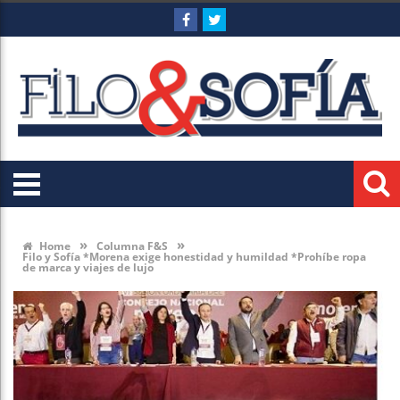
»
»
Home
Columna F&S
Filo y Sofía *Morena exige honestidad y humildad *Prohíbe ropa
de marca y viajes de lujo