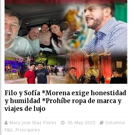
Filo y Sofía *Morena exige honestidad
y humildad *Prohíbe ropa de marca y
viajes de lujo
Mary Jose Díaz Flores
05 May 2025
Columna
F&S
,
Principales