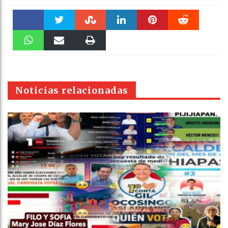
Faceboo
Twitter
Stumble
linkedin
Pinteres
Reddit
k
WhatsAp
Email
Print
t
pt
Noticias relacionadas