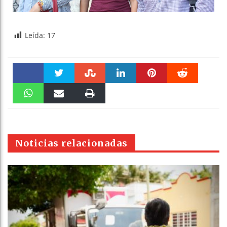
Leída:
17
Faceboo
Twitter
Stumble
linkedin
Pinteres
Reddit
k
WhatsAp
Email
Print
t
pt
Noticias relacionadas