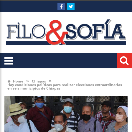
»
»
Home
Chiapas
Hay condiciones políticas para realizar elecciones extraordinarias
en seis municipios de Chiapas