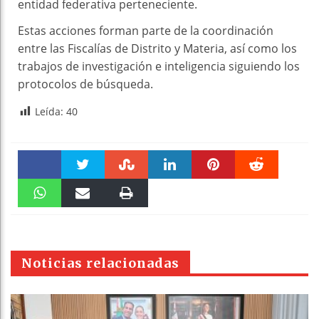
entidad federativa perteneciente.
Estas acciones forman parte de la coordinación
entre las Fiscalías de Distrito y Materia, así como los
trabajos de investigación e inteligencia siguiendo los
protocolos de búsqueda.
Leída:
40
Faceboo
Twitter
Stumble
linkedin
Pinteres
Reddit
k
WhatsAp
Email
Print
t
pt
Noticias relacionadas