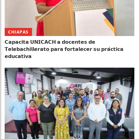
CHIAPAS
𝗖𝗮𝗽𝗮𝗰𝗶𝘁𝗮 𝗨𝗡𝗜𝗖𝗔𝗖𝗛 𝗮 𝗱𝗼𝗰𝗲𝗻𝘁𝗲𝘀 𝗱𝗲
𝗧𝗲𝗹𝗲𝗯𝗮𝗰𝗵𝗶𝗹𝗹𝗲𝗿𝗮𝘁𝗼 𝗽𝗮𝗿𝗮 𝗳𝗼𝗿𝘁𝗮𝗹𝗲𝗰𝗲𝗿 𝘀𝘂 𝗽𝗿𝗮́𝗰𝘁𝗶𝗰𝗮
𝗲𝗱𝘂𝗰𝗮𝘁𝗶𝘃𝗮