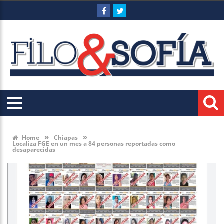
»
»
Home
Chiapas
Localiza FGE en un mes a 84 personas reportadas como
desaparecidas