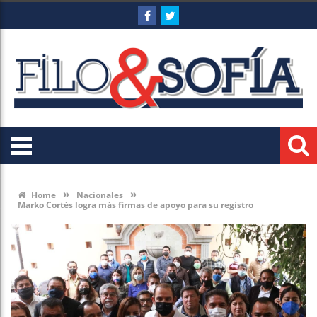
»
»
Home
Nacionales
Marko Cortés logra más firmas de apoyo para su registro