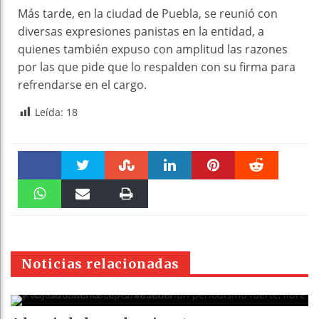
Más tarde, en la ciudad de Puebla, se reunió con
diversas expresiones panistas en la entidad, a
quienes también expuso con amplitud las razones
por las que pide que lo respalden con su firma para
refrendarse en el cargo.
Leída:
18
Faceboo
Twitter
Stumble
linkedin
Pinteres
Reddit
k
WhatsAp
Email
Print
t
pt
Noticias relacionadas