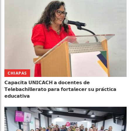
CHIAPAS
𝗖𝗮𝗽𝗮𝗰𝗶𝘁𝗮 𝗨𝗡𝗜𝗖𝗔𝗖𝗛 𝗮 𝗱𝗼𝗰𝗲𝗻𝘁𝗲𝘀 𝗱𝗲
𝗧𝗲𝗹𝗲𝗯𝗮𝗰𝗵𝗶𝗹𝗹𝗲𝗿𝗮𝘁𝗼 𝗽𝗮𝗿𝗮 𝗳𝗼𝗿𝘁𝗮𝗹𝗲𝗰𝗲𝗿 𝘀𝘂 𝗽𝗿𝗮́𝗰𝘁𝗶𝗰𝗮
𝗲𝗱𝘂𝗰𝗮𝘁𝗶𝘃𝗮