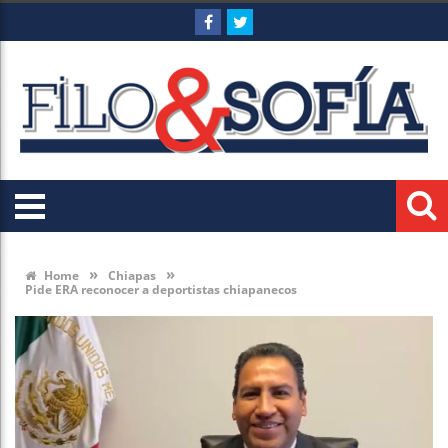
»
»
Home
Chiapas
Pide ERA reconocer a deportistas chiapanecos