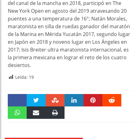
del canal de la mancha en 2018, participó en The
New York Open en agosto del 2019 atravesando 20
puentes a una temperatura de 16°; Natán Morales,
maratonista en silla de ruedas ganador del maratón
de la Marina en Mérida Yucatán 2017, segundo lugar
en Japón en 2018 y noveno lugar en Los Ángeles en
2017; Isis Breiter ultra maratonista internacional, es
la primera mexicana en lograr el reto de los cuatro
desiertos.
Leída:
19
Faceboo
Twitter
Stumble
linkedin
Pinteres
Reddit
k
WhatsAp
Email
Print
t
pt