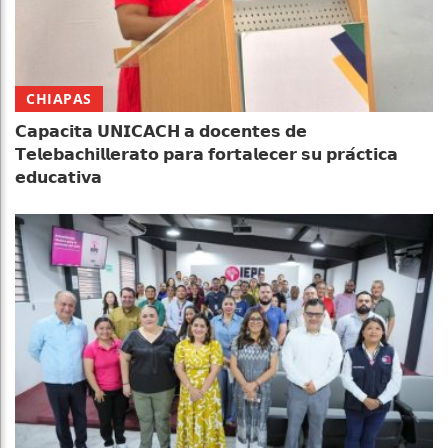
CHIAPAS
𝗖𝗮𝗽𝗮𝗰𝗶𝘁𝗮 𝗨𝗡𝗜𝗖𝗔𝗖𝗛 𝗮 𝗱𝗼𝗰𝗲𝗻𝘁𝗲𝘀 𝗱𝗲
𝗧𝗲𝗹𝗲𝗯𝗮𝗰𝗵𝗶𝗹𝗹𝗲𝗿𝗮𝘁𝗼 𝗽𝗮𝗿𝗮 𝗳𝗼𝗿𝘁𝗮𝗹𝗲𝗰𝗲𝗿 𝘀𝘂 𝗽𝗿𝗮́𝗰𝘁𝗶𝗰𝗮
𝗲𝗱𝘂𝗰𝗮𝘁𝗶𝘃𝗮