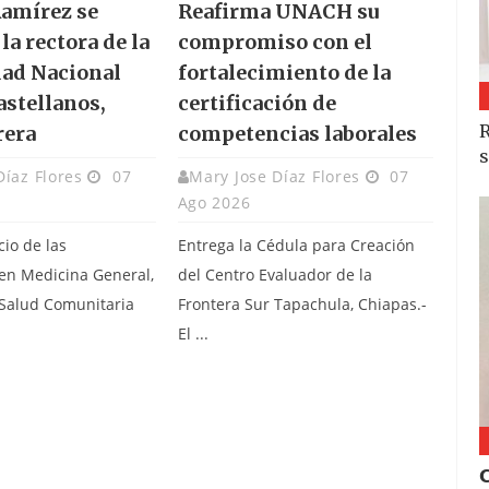
amírez se
Reafirma UNACH su
la rectora de la
compromiso con el
ad Nacional
fortalecimiento de la
astellanos,
certificación de
R
rera
competencias laborales
s
Díaz Flores
07
Mary Jose Díaz Flores
07
Ago 2026
cio de las
Entrega la Cédula para Creación
 en Medicina General,
del Centro Evaluador de la
 Salud Comunitaria
Frontera Sur Tapachula, Chiapas.-
.
El ...
