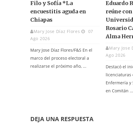
Filo y Sofía *La
Eduardo R
encuestitis aguda en
reúne con 
Chiapas
Universid
Rosario C
Mary Jose Díaz Flores
07
Alma Her
Ago 2026
Mary Jose 
Mary Jose Díaz Flores/F&S En el
Ago 2026
marco del proceso electoral a
realizarse el próximo año, ...
Destacó el ini
licenciaturas
Enfermería y
en Comitán ..
DEJA UNA RESPUESTA