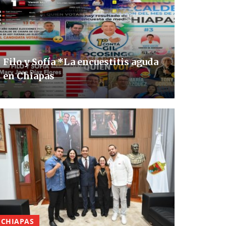
Filo y Sofía *La encuestitis aguda
en Chiapas
CHIAPAS