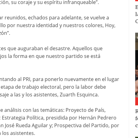
ión, su coraje y su espíritu infranqueable”.
E
l
tar reunidos, echados para adelante, se vuelve a
C
gullo por nuestra identidad y nuestros colores, Hoy,
zón”.
ces que auguraban el desastre. Aquellos que
jos la forma en que nuestro partido se está
ntando al PRI, para ponerlo nuevamente en el lugar
tapa de trabajo electoral, pero la labor debe
je a las y los asistentes, Zuarth Esquinca.
 análisis con las temáticas: Proyecto de País,
R
 Estrategia Política, presidida por Hernán Pedrero
f
an José Rueda Aguilar y; Prospectiva del Partido, por
c
los asistentes.