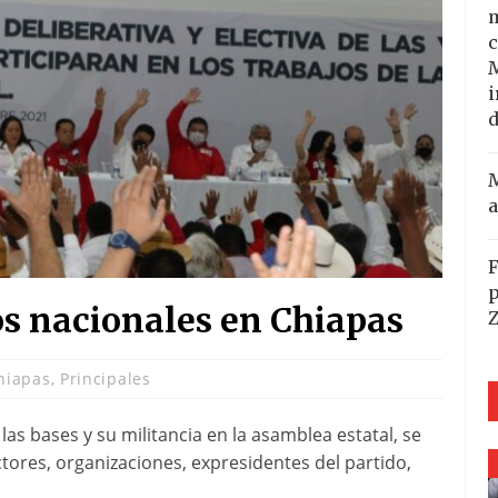
m
c
i
d
M
a
F
p
os nacionales en Chiapas
hiapas
,
Principales
as bases y su militancia en la asamblea estatal, se
ctores, organizaciones, expresidentes del partido,