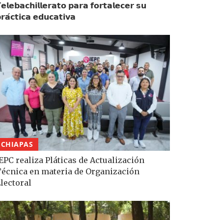
𝗲𝗹𝗲𝗯𝗮𝗰𝗵𝗶𝗹𝗹𝗲𝗿𝗮𝘁𝗼 𝗽𝗮𝗿𝗮 𝗳𝗼𝗿𝘁𝗮𝗹𝗲𝗰𝗲𝗿 𝘀𝘂
𝗿𝗮́𝗰𝘁𝗶𝗰𝗮 𝗲𝗱𝘂𝗰𝗮𝘁𝗶𝘃𝗮
CHIAPAS
EPC realiza Pláticas de Actualización
écnica en materia de Organización
lectoral