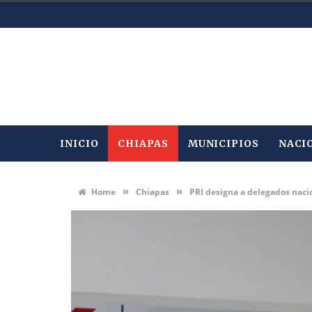
INICIO
CHIAPAS
MUNICIPIOS
NACI
»
»
Home
Chiapas
PRI designa a delegados naci