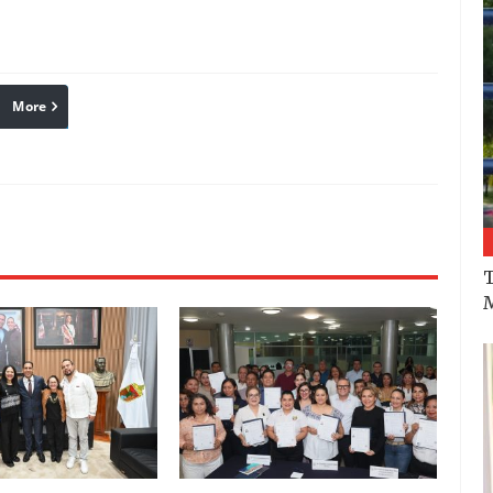
More
linkedin
Pinterest
Reddit
T
M