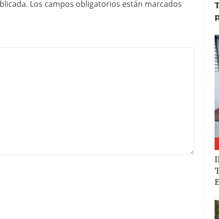
blicada.
Los campos obligatorios están marcados
𝗧
𝗽
I
T
E