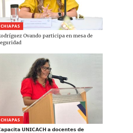
CHIAPAS
odríguez Ovando participa en mesa de
eguridad
CHIAPAS
𝗮𝗽𝗮𝗰𝗶𝘁𝗮 𝗨𝗡𝗜𝗖𝗔𝗖𝗛 𝗮 𝗱𝗼𝗰𝗲𝗻𝘁𝗲𝘀 𝗱𝗲