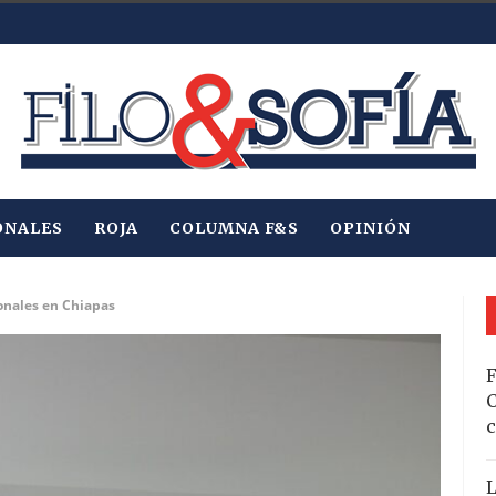
ONALES
ROJA
COLUMNA F&S
OPINIÓN
onales en Chiapas
F
C
c
L