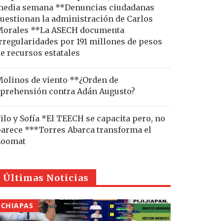
edia semana **Denuncias ciudadanas
uestionan la administración de Carlos
Morales **La ASECH documenta
rregularidades por 191 millones de pesos
e recursos estatales
olinos de viento **¿Orden de
prehensión contra Adán Augusto?
ilo y Sofía *El TEECH se capacita pero, no
arece ***Torres Abarca transforma el
Zoomat
Últimas Noticias
CHIAPAS