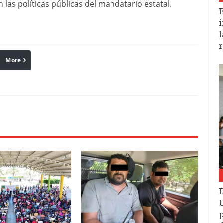
 las políticas públicas del mandatario estatal.
E
i
l
r
More
linkedin
Pinterest
Reddit
D
U
p