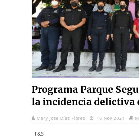
Programa Parque Segur
la incidencia delictiva
Mary Jose Díaz Flores
16 Nov 2021
M
F&S