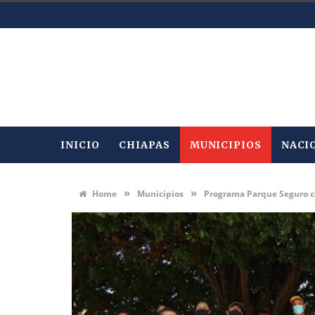
INICIO
CHIAPAS
MUNICIPIOS
NACI
»
»
Home
Municipios
Programa Parque Seguro co