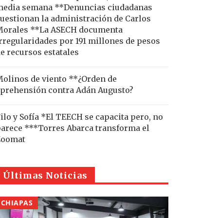
edia semana **Denuncias ciudadanas
uestionan la administración de Carlos
Morales **La ASECH documenta
rregularidades por 191 millones de pesos
e recursos estatales
olinos de viento **¿Orden de
prehensión contra Adán Augusto?
ilo y Sofía *El TEECH se capacita pero, no
arece ***Torres Abarca transforma el
Zoomat
Últimas Noticias
CHIAPAS