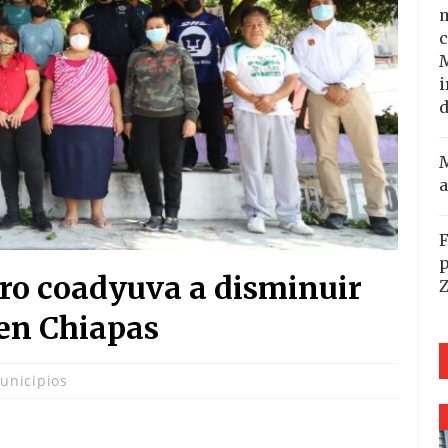
m
c
i
d
M
a
F
p
o coadyuva a disminuir
 en Chiapas
unicipios