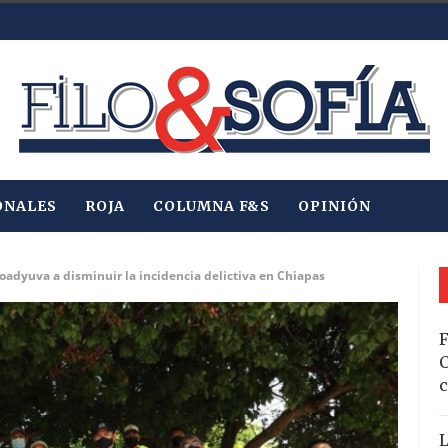
ONALES
ROJA
COLUMNA F&S
OPINIÓN
adyuva a disminuir la incidencia delictiva en Chiapas
F
C
c
L