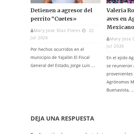
Detienen a agresor del
Valeria R
perrito “Cuetes»
aves en 
Mexicano
Mary Jose Díaz Flores
22
Jul 2026
Mary Jose 
Jul 2026
Por hechos ocurridos en el
municipio de Yajalón El Fiscal
En el ejido 
General del Estado, Jorge Luis ...
se reunieron
provenientes 
Agrónomos M
Buenavista, ..
DEJA UNA RESPUESTA