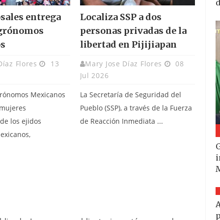
d
osales entrega
Localiza SSP a dos
Agrónomos
personas privadas de la
s
libertad en Pijijiapan
Díaz Flores
13
Mary Jose Díaz Flores
08
Jul 2026
Agrónomos Mexicanos
La Secretaría de Seguridad del
 mujeres
Pueblo (SSP), a través de la Fuerza
de los ejidos
de Reacción Inmediata ...
exicanos,
G
.
i
A
p