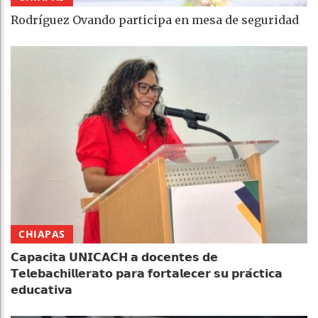
Rodríguez Ovando participa en mesa de seguridad
CHIAPAS
𝗖𝗮𝗽𝗮𝗰𝗶𝘁𝗮 𝗨𝗡𝗜𝗖𝗔𝗖𝗛 𝗮 𝗱𝗼𝗰𝗲𝗻𝘁𝗲𝘀 𝗱𝗲
𝗧𝗲𝗹𝗲𝗯𝗮𝗰𝗵𝗶𝗹𝗹𝗲𝗿𝗮𝘁𝗼 𝗽𝗮𝗿𝗮 𝗳𝗼𝗿𝘁𝗮𝗹𝗲𝗰𝗲𝗿 𝘀𝘂 𝗽𝗿𝗮́𝗰𝘁𝗶𝗰𝗮
𝗲𝗱𝘂𝗰𝗮𝘁𝗶𝘃𝗮