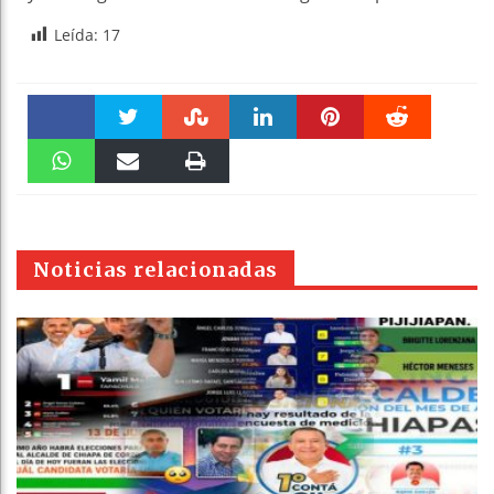
Leída:
17
Faceboo
Twitter
Stumble
linkedin
Pinteres
Reddit
k
WhatsAp
Email
Print
t
pt
Noticias relacionadas