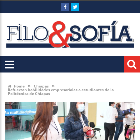
»
»
Home
Chiapas
Refuerzan habilidades empresariales a estudiantes de la
Politécnica de Chiapas