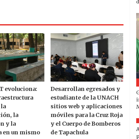
d
 evoluciona:
Desarrollan egresados y
G
raestructura
estudiante de la UNACH
i
 la
sitios web y aplicaciones
ión, la
móviles para la Cruz Roja
n y la
y el Cuerpo de Bomberos
A
a en un mismo
de Tapachula
p