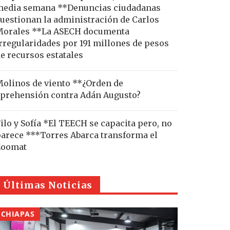
edia semana **Denuncias ciudadanas
uestionan la administración de Carlos
Morales **La ASECH documenta
rregularidades por 191 millones de pesos
e recursos estatales
olinos de viento **¿Orden de
prehensión contra Adán Augusto?
ilo y Sofía *El TEECH se capacita pero, no
arece ***Torres Abarca transforma el
Zoomat
Últimas Noticias
CHIAPAS