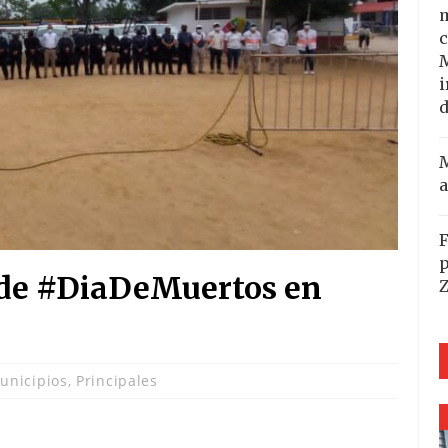
m
c
i
d
M
a
F
p
a de #DiaDeMuertos en
unicipios
,
Principales