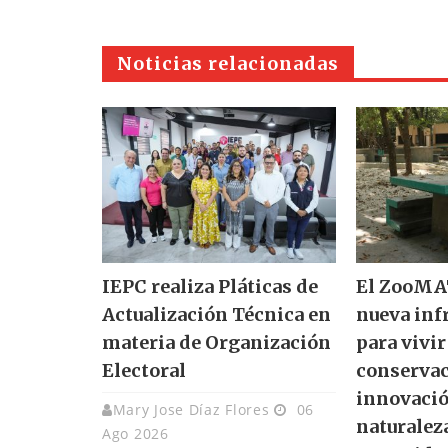
Noticias relacionadas
IEPC realiza Pláticas de
El ZooMAT
Actualización Técnica en
nueva inf
materia de Organización
para vivir
Electoral
conservac
innovació
Mary Jose Díaz Flores
06
naturalez
Ago 2026