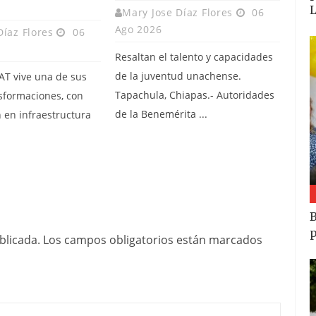
Mary Jose Díaz Flores
06
Ago 2026
Díaz Flores
06
Resaltan el talento y capacidades
de la juventud unachense.
AT vive una de sus
Tapachula, Chiapas.- Autoridades
sformaciones, con
de la Benemérita ...
 en infraestructura
B
p
blicada.
Los campos obligatorios están marcados