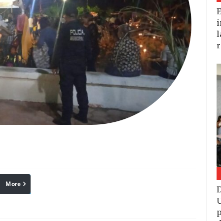
E
i
l
r
More
linkedin
Pinterest
Reddit
D
U
p