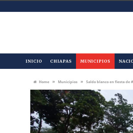
INICIO
CHIAPAS
MUNICIPIOS
NACI
»
»
Home
Municipios
Saldo blanco en fiesta de 