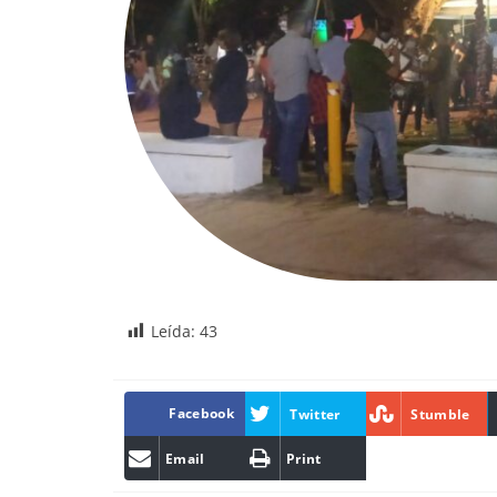
Leída:
43
Facebook
Twitter
Stumble
Email
Print