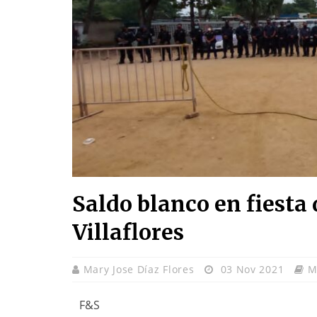
Saldo blanco en fiest
Villaflores
Mary Jose Díaz Flores
03 Nov 2021
M
F&S