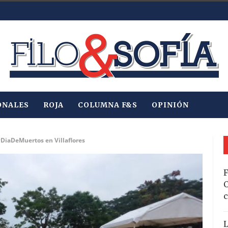
ONALES
ROJA
COLUMNA F&S
OPINIÓN
#DiaDeMuertos en Villaflores
F
C
c
L