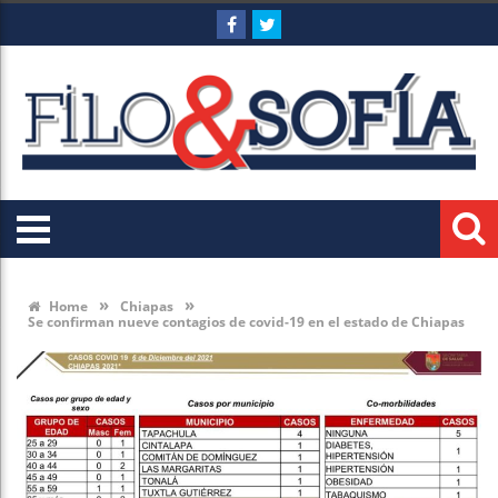
»
»
Home
Chiapas
Se confirman nueve contagios de covid-19 en el estado de Chiapas