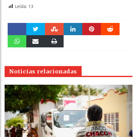
Leída:
13
Faceboo
Twitter
Stumble
linkedin
Pinteres
Reddit
k
WhatsAp
Email
Print
t
pt
Noticias relacionadas