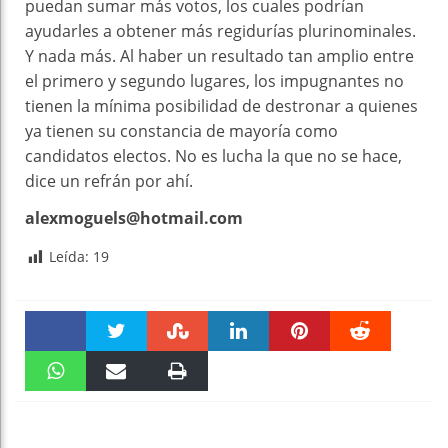
puedan sumar más votos, los cuales podrían
ayudarles a obtener más regidurías plurinominales.
Y nada más. Al haber un resultado tan amplio entre
el primero y segundo lugares, los impugnantes no
tienen la mínima posibilidad de destronar a quienes
ya tienen su constancia de mayoría como
candidatos electos. No es lucha la que no se hace,
dice un refrán por ahí.
alexmoguels@hotmail.com
Leída:
19
Faceboo
Twitter
Stumble
linkedin
Pinteres
Reddit
k
WhatsAp
Email
Print
t