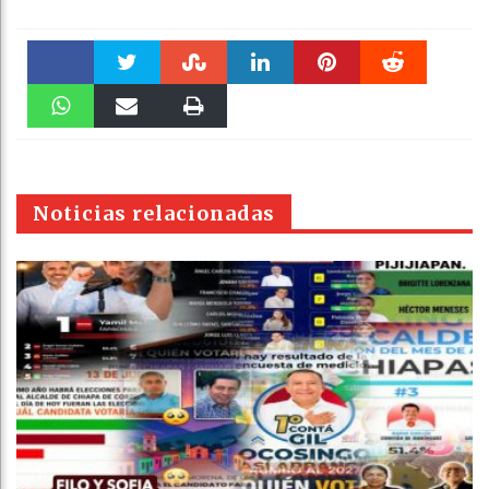
Faceboo
Twitter
Stumble
linkedin
Pinteres
Reddit
k
WhatsAp
Email
Print
t
pt
Noticias relacionadas