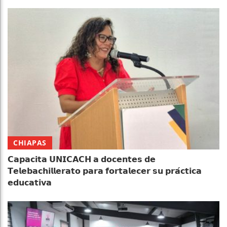
CHIAPAS
𝗖𝗮𝗽𝗮𝗰𝗶𝘁𝗮 𝗨𝗡𝗜𝗖𝗔𝗖𝗛 𝗮 𝗱𝗼𝗰𝗲𝗻𝘁𝗲𝘀 𝗱𝗲
𝗧𝗲𝗹𝗲𝗯𝗮𝗰𝗵𝗶𝗹𝗹𝗲𝗿𝗮𝘁𝗼 𝗽𝗮𝗿𝗮 𝗳𝗼𝗿𝘁𝗮𝗹𝗲𝗰𝗲𝗿 𝘀𝘂 𝗽𝗿𝗮́𝗰𝘁𝗶𝗰𝗮
𝗲𝗱𝘂𝗰𝗮𝘁𝗶𝘃𝗮