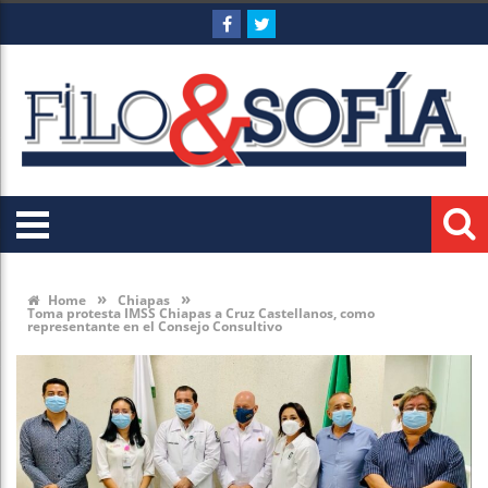
»
»
Home
Chiapas
Toma protesta IMSS Chiapas a Cruz Castellanos, como
representante en el Consejo Consultivo