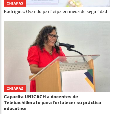
CHIAPAS
Rodríguez Ovando participa en mesa de seguridad
CHIAPAS
𝗖𝗮𝗽𝗮𝗰𝗶𝘁𝗮 𝗨𝗡𝗜𝗖𝗔𝗖𝗛 𝗮 𝗱𝗼𝗰𝗲𝗻𝘁𝗲𝘀 𝗱𝗲
𝗧𝗲𝗹𝗲𝗯𝗮𝗰𝗵𝗶𝗹𝗹𝗲𝗿𝗮𝘁𝗼 𝗽𝗮𝗿𝗮 𝗳𝗼𝗿𝘁𝗮𝗹𝗲𝗰𝗲𝗿 𝘀𝘂 𝗽𝗿𝗮́𝗰𝘁𝗶𝗰𝗮
𝗲𝗱𝘂𝗰𝗮𝘁𝗶𝘃𝗮