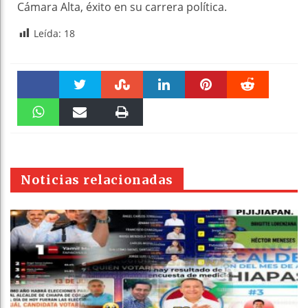
Cámara Alta, éxito en su carrera política.
Leída:
18
Faceboo
Twitter
Stumble
linkedin
Pinteres
Reddit
k
WhatsAp
Email
Print
t
pt
Noticias relacionadas